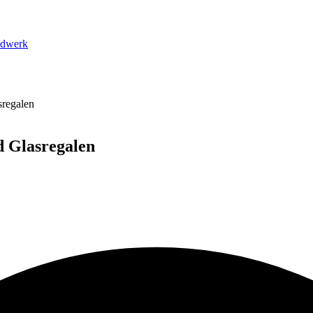
dwerk
sregalen
d Glasregalen