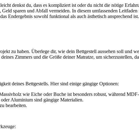
leicht denkst du, dass es kompliziert ist oder du nicht die nötige Erfah
eld sparen und Abfall vermeiden. In diesem umfassenden Leitfaden zeig
 das Endergebnis sowohl funktional als auch ästhetisch ansprechend ist.
rojekt zu haben. Überlege dir, wie dein Bettgestell aussehen soll und w
deines Zimmers und die Größe deiner Matratze, um sicherzustellen, dass 
igkeit deines Bettgestells. Hier sind einige gängige Optionen:
. Massivholz wie Eiche oder Buche ist besonders robust, während MDF-Pl
l oder Aluminium sind gängige Materialien.
 zu bearbeiten.
rkzeuge: