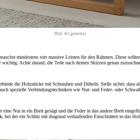
Bild: KI generiert
u brauchst mindestens vier massive Leisten für den Rahmen. Diese sollten
icke wichtig. Achte darauf, die Teile nach deinen Skizzen genau zuzusch
binde die Holzstücke mit Schrauben und Dübeln. Stelle sicher, dass al
t auch spezielle Verbindungstechniken wie Nut- und Feder- oder Schwalb
r eine Nut in ein Brett gesägt und die Feder in das andere Brett eingefü
k, bei der ein Schlitz mit diagonal verlaufenden Einschnitten in das Ho