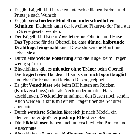
Es gibt Bügelbikini in vielen unterschiedlichen Farben und
Prints je nach Wunsch.
Es gibt
verschiedene Modell mit unterschiedlichen
Schnitten
. Dadurch kann der jeweilige Figurtyp der Frau gut
in Szene gesetzt werden.
Der Bügelbikini ist ein
Zweiteiler
aus Oberteil und Hose.
Das Typische für das Oberteil ist, dass
dünne, halbrunde
Drahtbügel eingenäht
sind. Diese stützen die Brust und
heben sie an.
Durch eine
weiche Polsterung
sind die Bügel beim Tragen
wenig spürbar.
Bügelbikinis gibt es
mit oder ohne Träger
beim Oberteil.
Die
trägerfreien
Bandeau-Bikinis sind
nicht sporttauglich
und eher für Frauen mit kleinen Busen geeignet.
Es gibt
Verschlüsse
wie beim BH hinten am Rücken
(Klickverschluss) oder als Neckholder um den Hals
geschlungen. Neckholder umrahmen den Busen noch schön.
Auch werden Bikinis mit einem Träger über die Schulter
angeboten.
Durch
wattierte Schalen
lässt sich je nach Modell ein
kleinerer oder größerer
push-up-Effekt
erzielen.
Die B
ikini-Hosen
haben auch unterschiedliche Breiten und
Ausschnitte.
Bügelbikinis können mit
Raffungen, Verschnürungen,