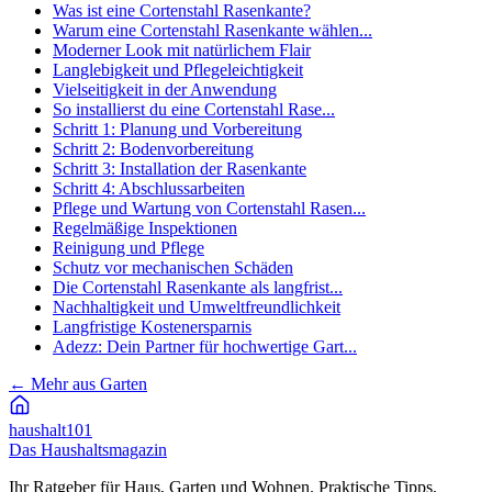
Was ist eine Cortenstahl Rasenkante?
Warum eine Cortenstahl Rasenkante wählen...
Moderner Look mit natürlichem Flair
Langlebigkeit und Pflegeleichtigkeit
Vielseitigkeit in der Anwendung
So installierst du eine Cortenstahl Rase...
Schritt 1: Planung und Vorbereitung
Schritt 2: Bodenvorbereitung
Schritt 3: Installation der Rasenkante
Schritt 4: Abschlussarbeiten
Pflege und Wartung von Cortenstahl Rasen...
Regelmäßige Inspektionen
Reinigung und Pflege
Schutz vor mechanischen Schäden
Die Cortenstahl Rasenkante als langfrist...
Nachhaltigkeit und Umweltfreundlichkeit
Langfristige Kostenersparnis
Adezz: Dein Partner für hochwertige Gart...
←
Mehr aus Garten
haushalt
101
Das Haushaltsmagazin
Ihr Ratgeber für Haus, Garten und Wohnen. Praktische Tipps,