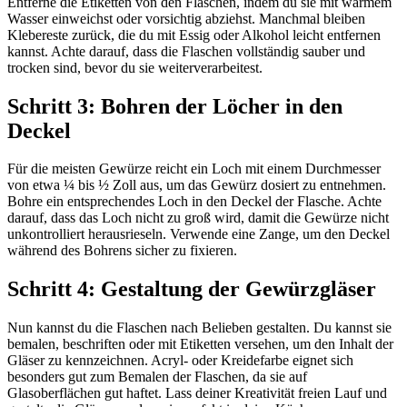
Entferne die Etiketten von den Flaschen, indem du sie mit warmem
Wasser einweichst oder vorsichtig abziehst. Manchmal bleiben
Klebereste zurück, die du mit Essig oder Alkohol leicht entfernen
kannst. Achte darauf, dass die Flaschen vollständig sauber und
trocken sind, bevor du sie weiterverarbeitest.
Schritt 3: Bohren der Löcher in den
Deckel
Für die meisten Gewürze reicht ein Loch mit einem Durchmesser
von etwa ¼ bis ½ Zoll aus, um das Gewürz dosiert zu entnehmen.
Bohre ein entsprechendes Loch in den Deckel der Flasche. Achte
darauf, dass das Loch nicht zu groß wird, damit die Gewürze nicht
unkontrolliert herausrieseln. Verwende eine Zange, um den Deckel
während des Bohrens sicher zu fixieren.
Schritt 4: Gestaltung der Gewürzgläser
Nun kannst du die Flaschen nach Belieben gestalten. Du kannst sie
bemalen, beschriften oder mit Etiketten versehen, um den Inhalt der
Gläser zu kennzeichnen. Acryl- oder Kreidefarbe eignet sich
besonders gut zum Bemalen der Flaschen, da sie auf
Glasoberflächen gut haftet. Lass deiner Kreativität freien Lauf und