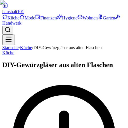
haushalt
101
Küche
Mode
Finanzen
Hygiene
Wohnen
Garten
Handwerk
Startseite
›
Küche
›
DIY-Gewürzgläser aus alten Flaschen
Küche
DIY-Gewürzgläser aus alten Flaschen