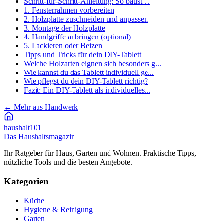
Schritt-für-Schritt-Anleitung: So baust ...
1. Fensterrahmen vorbereiten
2. Holzplatte zuschneiden und anpassen
3. Montage der Holzplatte
4. Handgriffe anbringen (optional)
5. Lackieren oder Beizen
Tipps und Tricks für dein DIY-Tablett
Welche Holzarten eignen sich besonders g...
Wie kannst du das Tablett individuell ge...
Wie pflegst du dein DIY-Tablett richtig?
Fazit: Ein DIY-Tablett als individuelles...
←
Mehr aus Handwerk
haushalt
101
Das Haushaltsmagazin
Ihr Ratgeber für Haus, Garten und Wohnen. Praktische Tipps,
nützliche Tools und die besten Angebote.
Kategorien
Küche
Hygiene & Reinigung
Garten