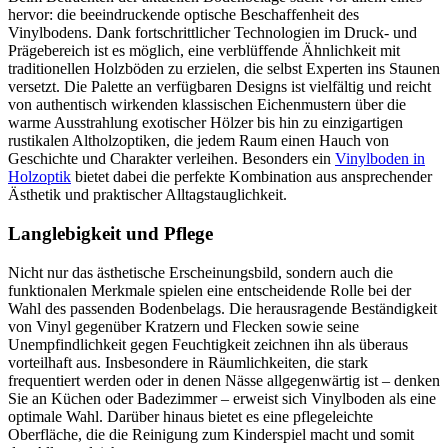
hervor: die beeindruckende optische Beschaffenheit des
Vinylbodens. Dank fortschrittlicher Technologien im Druck- und
Prägebereich ist es möglich, eine verblüffende Ähnlichkeit mit
traditionellen Holzböden zu erzielen, die selbst Experten ins Staunen
versetzt. Die Palette an verfügbaren Designs ist vielfältig und reicht
von authentisch wirkenden klassischen Eichenmustern über die
warme Ausstrahlung exotischer Hölzer bis hin zu einzigartigen
rustikalen Altholzoptiken, die jedem Raum einen Hauch von
Geschichte und Charakter verleihen. Besonders ein
Vinylboden in
Holzoptik
bietet dabei die perfekte Kombination aus ansprechender
Ästhetik und praktischer Alltagstauglichkeit.
Langlebigkeit und Pflege
Nicht nur das ästhetische Erscheinungsbild, sondern auch die
funktionalen Merkmale spielen eine entscheidende Rolle bei der
Wahl des passenden Bodenbelags. Die herausragende Beständigkeit
von Vinyl gegenüber Kratzern und Flecken sowie seine
Unempfindlichkeit gegen Feuchtigkeit zeichnen ihn als überaus
vorteilhaft aus. Insbesondere in Räumlichkeiten, die stark
frequentiert werden oder in denen Nässe allgegenwärtig ist – denken
Sie an Küchen oder Badezimmer – erweist sich Vinylboden als eine
optimale Wahl. Darüber hinaus bietet es eine pflegeleichte
Oberfläche, die die Reinigung zum Kinderspiel macht und somit