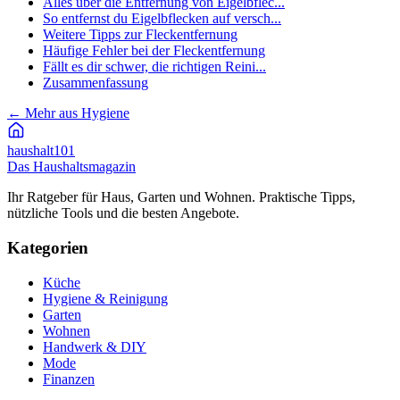
Alles über die Entfernung von Eigelbflec...
So entfernst du Eigelbflecken auf versch...
Weitere Tipps zur Fleckentfernung
Häufige Fehler bei der Fleckentfernung
Fällt es dir schwer, die richtigen Reini...
Zusammenfassung
←
Mehr aus Hygiene
haushalt
101
Das Haushaltsmagazin
Ihr Ratgeber für Haus, Garten und Wohnen. Praktische Tipps,
nützliche Tools und die besten Angebote.
Kategorien
Küche
Hygiene & Reinigung
Garten
Wohnen
Handwerk & DIY
Mode
Finanzen