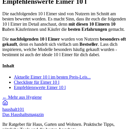
Empfehlenswerte Eimer 10 l
Die nachfolgenden 10 l Eimer sind von Nutzern im Schnitt am
besten bewertet worden. Es macht Sinn, dass ihr euch die folgenden
10 l Eimer im Detail anschaut, denn
mit diesen 10 Eimern 10
l
haben Käuferinnen und Käufer die
besten Erfahrungen
gemacht.
Die
nachfolgenden 10 l Eimer
wurden von Nutzern
besonders oft
gekauft
, denn es handelt sich vielfach um
Bestseller
. Lass dich
inspirieren, welche Modelle besonders häufig gekauft wurden -
bestimmt ist auch der ideale 10 l Eimer für dich dabei.
Inhalt
Aktuelle Eimer 10 l im besten Preis-Leis...
Checkliste für Eimer 10 l
Empfehlenswerte Eimer 10 l
←
Mehr aus Hygiene
haushalt
101
Das Haushaltsmagazin
Ihr Ratgeber für Haus, Garten und Wohnen. Praktische Tipps,