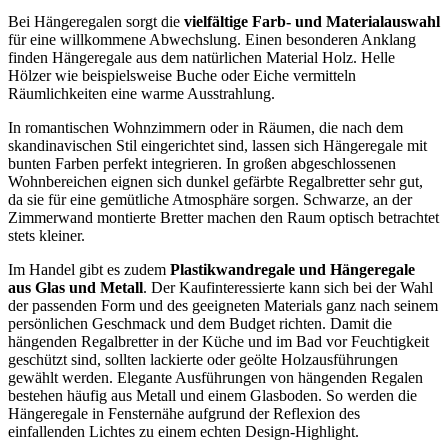
Bei Hängeregalen sorgt die
vielfältige Farb- und Materialauswahl
für eine willkommene Abwechslung. Einen besonderen Anklang
finden Hängeregale aus dem natürlichen Material Holz. Helle
Hölzer wie beispielsweise Buche oder Eiche vermitteln
Räumlichkeiten eine warme Ausstrahlung.
In romantischen Wohnzimmern oder in Räumen, die nach dem
skandinavischen Stil eingerichtet sind, lassen sich Hängeregale mit
bunten Farben perfekt integrieren. In großen abgeschlossenen
Wohnbereichen eignen sich dunkel gefärbte Regalbretter sehr gut,
da sie für eine gemütliche Atmosphäre sorgen. Schwarze, an der
Zimmerwand montierte Bretter machen den Raum optisch betrachtet
stets kleiner.
Im Handel gibt es zudem
Plastikwandregale und Hängeregale
aus Glas und Metall
. Der Kaufinteressierte kann sich bei der Wahl
der passenden Form und des geeigneten Materials ganz nach seinem
persönlichen Geschmack und dem Budget richten. Damit die
hängenden Regalbretter in der Küche und im Bad vor Feuchtigkeit
geschützt sind, sollten lackierte oder geölte Holzausführungen
gewählt werden. Elegante Ausführungen von hängenden Regalen
bestehen häufig aus Metall und einem Glasboden. So werden die
Hängeregale in Fensternähe aufgrund der Reflexion des
einfallenden Lichtes zu einem echten Design-Highlight.