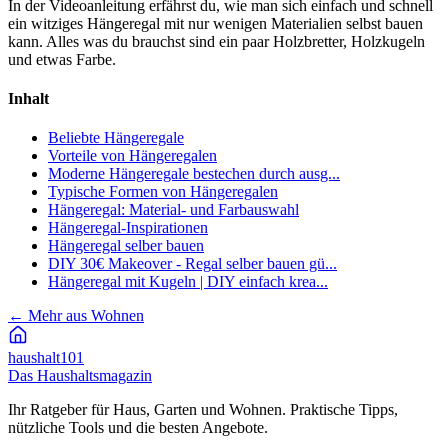
In der Videoanleitung erfährst du, wie man sich einfach und schnell
ein witziges Hängeregal mit nur wenigen Materialien selbst bauen
kann. Alles was du brauchst sind ein paar Holzbretter, Holzkugeln
und etwas Farbe.
Inhalt
Beliebte Hängeregale
Vorteile von Hängeregalen
Moderne Hängeregale bestechen durch ausg...
Typische Formen von Hängeregalen
Hängeregal: Material- und Farbauswahl
Hängeregal-Inspirationen
Hängeregal selber bauen
DIY 30€ Makeover - Regal selber bauen gü...
Hängeregal mit Kugeln | DIY einfach krea...
←
Mehr aus Wohnen
haushalt
101
Das Haushaltsmagazin
Ihr Ratgeber für Haus, Garten und Wohnen. Praktische Tipps,
nützliche Tools und die besten Angebote.