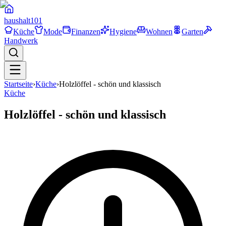
haushalt
101
Küche
Mode
Finanzen
Hygiene
Wohnen
Garten
Handwerk
Startseite
›
Küche
›
Holzlöffel - schön und klassisch
Küche
Holzlöffel - schön und klassisch