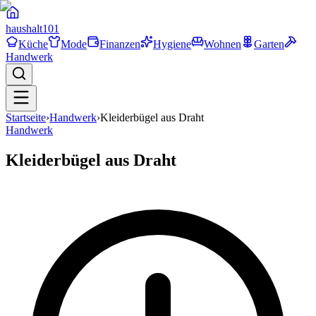
haushalt
101
Küche
Mode
Finanzen
Hygiene
Wohnen
Garten
Handwerk
Startseite
›
Handwerk
›
Kleiderbügel aus Draht
Handwerk
Kleiderbügel aus Draht