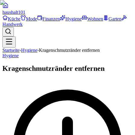
haushalt
101
Küche
Mode
Finanzen
Hygiene
Wohnen
Garten
Handwerk
Startseite
›
Hygiene
›
Kragenschmutzränder entfernen
Hygiene
Kragenschmutzränder entfernen