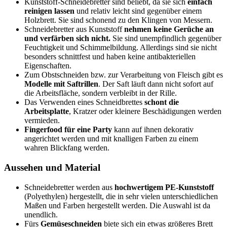
Kunststoff-Schneidebretter sind beliebt, da sie sich
einfach
reinigen lassen
und relativ leicht sind gegenüber einem
Holzbrett. Sie sind schonend zu den Klingen von Messern.
Schneidebretter aus Kunststoff
nehmen keine Gerüche an
und verfärben sich nicht.
Sie sind unempfindlich gegenüber
Feuchtigkeit und Schimmelbildung. Allerdings sind sie nicht
besonders schnittfest und haben keine antibakteriellen
Eigenschaften.
Zum Obstschneiden bzw. zur Verarbeitung von Fleisch gibt es
Modelle mit Saftrillen
. Der Saft läuft dann nicht sofort auf
die Arbeitsfläche, sondern verbleibt in der Rille.
Das Verwenden eines Schneidbrettes
schont die
Arbeitsplatte
, Kratzer oder kleinere Beschädigungen werden
vermieden.
Fingerfood für eine Party
kann auf ihnen dekorativ
angerichtet werden und mit knalligen Farben zu einem
wahren Blickfang werden.
Aussehen und Material
Schneidebretter werden aus
hochwertigem PE-Kunststoff
(Polyethylen) hergestellt, die in sehr vielen unterschiedlichen
Maßen und Farben hergestellt werden. Die Auswahl ist da
unendlich.
Fürs
Gemüseschneiden
biete sich ein etwas größeres Brett