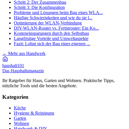
Schritt 2: Der Zusammenbau
Schritt 3: Die Konfiguration
Probleme und Lösungen beim Bau eines WLA...
Häufige Schwierigkeiten und wie du sie l...
Optimierung der WLAN-Verbindung
DIY-WLAN-Router vs. Fertigrouter: Ein Ko...
Kosteneinsparungen durch den Selbstbau
Langfristige Vorteile und Umweltaspekte
Fazit: Lohnt sich der Bau eines eigenen ...
←
Mehr aus Handwerk
haushalt
101
Das Haushaltsmagazin
Ihr Ratgeber für Haus, Garten und Wohnen. Praktische Tipps,
nützliche Tools und die besten Angebote.
Kategorien
Küche
Hygiene & Reinigung
Garten
Wohnen
Handwerk & DIY