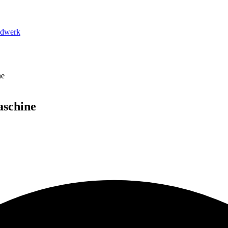
dwerk
ne
aschine