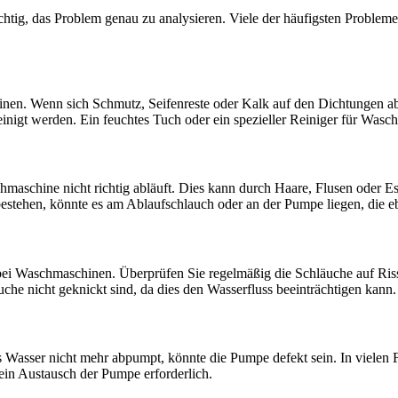
htig, das Problem genau zu analysieren. Viele der häufigsten Probleme
en. Wenn sich Schmutz, Seifenreste oder Kalk auf den Dichtungen abla
inigt werden. Ein feuchtes Tuch oder ein spezieller Reiniger für Wasc
maschine nicht richtig abläuft. Dies kann durch Haare, Flusen oder Es
bestehen, könnte es am Ablaufschlauch oder an der Pumpe liegen, die eb
bei Waschmaschinen. Überprüfen Sie regelmäßig die Schläuche auf Ris
he nicht geknickt sind, da dies den Wasserfluss beeinträchtigen kann.
sser nicht mehr abpumpt, könnte die Pumpe defekt sein. In vielen F
e ein Austausch der Pumpe erforderlich.