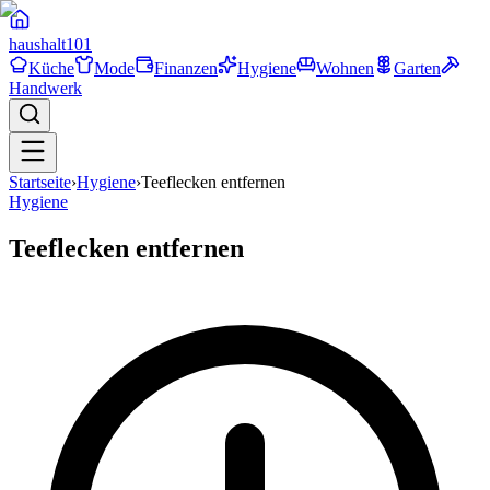
haushalt
101
Küche
Mode
Finanzen
Hygiene
Wohnen
Garten
Handwerk
Startseite
›
Hygiene
›
Teeflecken entfernen
Hygiene
Teeflecken entfernen