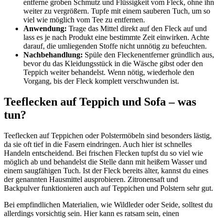
entferne groben Schmutz und Flüssigkeit vom Fleck, ohne ihn
weiter zu vergrößern. Tupfe mit einem sauberen Tuch, um so
viel wie möglich vom Tee zu entfernen.
Anwendung:
Trage das Mittel direkt auf den Fleck auf und
lass es je nach Produkt eine bestimmte Zeit einwirken. Achte
darauf, die umliegenden Stoffe nicht unnötig zu befeuchten.
Nachbehandlung:
Spüle den Fleckenentferner gründlich aus,
bevor du das Kleidungsstück in die Wäsche gibst oder den
Teppich weiter behandelst. Wenn nötig, wiederhole den
Vorgang, bis der Fleck komplett verschwunden ist.
Teeflecken auf Teppich und Sofa – was
tun?
Teeflecken auf Teppichen oder Polstermöbeln sind besonders lästig,
da sie oft tief in die Fasern eindringen. Auch hier ist schnelles
Handeln entscheidend. Bei frischen Flecken tupfst du so viel wie
möglich ab und behandelst die Stelle dann mit heißem Wasser und
einem saugfähigen Tuch. Ist der Fleck bereits älter, kannst du eines
der genannten Hausmittel ausprobieren. Zitronensaft und
Backpulver funktionieren auch auf Teppichen und Polstern sehr gut.
Bei empfindlichen Materialien, wie Wildleder oder Seide, solltest du
allerdings vorsichtig sein. Hier kann es ratsam sein, einen