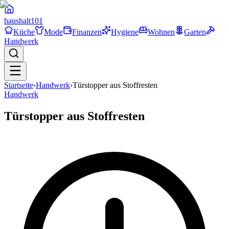
haushalt
101
Küche
Mode
Finanzen
Hygiene
Wohnen
Garten
Handwerk
Startseite
›
Handwerk
›
Türstopper aus Stoffresten
Handwerk
Türstopper aus Stoffresten