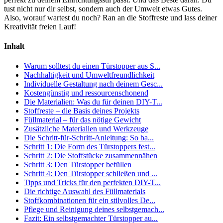
tust nicht nur dir selbst, sondern auch der Umwelt etwas Gutes.
Also, worauf wartest du noch? Ran an die Stoffreste und lass deiner
Kreativität freien Lauf!
Inhalt
Warum solltest du einen Türstopper aus S...
Nachhaltigkeit und Umweltfreundlichkeit
Individuelle Gestaltung nach deinem Gesc...
Kostengünstig und ressourcenschonend
Die Materialien: Was du für deinen DIY-T...
Stoffreste – die Basis deines Projekts
Füllmaterial – für das nötige Gewicht
Zusätzliche Materialien und Werkzeuge
Die Schritt-für-Schritt-Anleitung: So ba...
Schritt 1: Die Form des Türstoppers fest...
Schritt 2: Die Stoffstücke zusammennähen
Schritt 3: Den Türstopper befüllen
Schritt 4: Den Türstopper schließen und ...
Tipps und Tricks für den perfekten DIY-T...
Die richtige Auswahl des Füllmaterials
Stoffkombinationen für ein stilvolles De...
Pflege und Reinigung deines selbstgemach...
Fazit: Ein selbstgemachter Türstopper au...