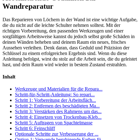
Wandreparatur
Das Reparieren von Löchern in der Wand ist eine wichtige Aufgabe,
die du nicht auf die leichte Schulter nehmen solltest. Mit der
richtigen Vorbereitung, den passenden Werkzeugen und einer
sorgfältigen Arbeitsweise kannst du jedoch selbst große Schäden in
deinen Wänden beheben und deinem Raum ein neues, frisches
Aussehen verleihen. Denk daran, dass Geduld und Präzision der
Schlüssel zu einem erfolgreichen Ergebnis sind. Wenn du diese
Anleitung befolgst, wirst du stolz auf die Arbeit sein, die du geleistet
hast, und dein Raum wird wieder in bestem Zustand erstrahlen.
Inhalt
Werkzeuge und Materialien für die Repara...
Schritt-für-Schritt-Anleitung: So repari...
Schritt 1: Vorbereitung der Arbeitsfläch...
Schritt 2: Entfernen des beschädigten Ma...
Schritt 3: Verstärken des Rahmens um das...
Schritt 4: Einsetzen von Trockenbau-Kleb...
Schritt 5: Auftragen von Spachtelmasse
Schritt 6: Feinschliff
Optionale Schritte zur Verbesserung der ...
Option 1: Verwende beruhigende Farben fü...