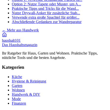
Option 2: Nutze Tapete oder Muster, um A...
Praktische Tipps und Tricks für die Wand...
Nutze Drywall-Anker für zusätzliche Stab...
Verwende extra große Spachtel für größer...
Abschließende Gedanken zur Wandreparatur
←
Mehr aus Handwerk
haushalt
101
Das Haushaltsmagazin
Ihr Ratgeber für Haus, Garten und Wohnen. Praktische Tipps,
nützliche Tools und die besten Angebote.
Kategorien
Küche
Hygiene & Reinigung
Garten
Wohnen
Handwerk & DIY
Mode
Finanzen