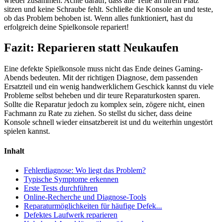
wieder zusammen. Achte darauf, dass alle Teile an ihrem Platz
sitzen und keine Schraube fehlt. Schließe die Konsole an und teste,
ob das Problem behoben ist. Wenn alles funktioniert, hast du
erfolgreich deine Spielkonsole repariert!
Fazit: Reparieren statt Neukaufen
Eine defekte Spielkonsole muss nicht das Ende deines Gaming-
Abends bedeuten. Mit der richtigen Diagnose, dem passenden
Ersatzteil und ein wenig handwerklichem Geschick kannst du viele
Probleme selbst beheben und dir teure Reparaturkosten sparen.
Sollte die Reparatur jedoch zu komplex sein, zögere nicht, einen
Fachmann zu Rate zu ziehen. So stellst du sicher, dass deine
Konsole schnell wieder einsatzbereit ist und du weiterhin ungestört
spielen kannst.
Inhalt
Fehlerdiagnose: Wo liegt das Problem?
Typische Symptome erkennen
Erste Tests durchführen
Online-Recherche und Diagnose-Tools
Reparaturmöglichkeiten für häufige Defek...
Defektes Laufwerk reparieren