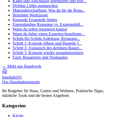
Kabel und Anschlüsse überprüfen und erse...
Defekte Lüfter austauschen
Materialbeschaffung: Was du für die Repa...
Benötigte Werkzeuge
Passende Ersatzteile finden
Eigenständige Reparatur vs. Expertenhilf...
Wann du selbst reparieren kannst
Wann du lieber einen Experten beauftrage...
Schritt-für-Schritt-Anleitung: Reparatur...
Schritt 1: Konsole öffnen und Bauteile f...
Schritt 2: Austausch des defekten Bautei...
Schritt 3: Konsole wieder zusammensetzen
Fazit: Reparieren statt Neukaufen
←
Mehr aus Handwerk
haushalt
101
Das Haushaltsmagazin
Ihr Ratgeber für Haus, Garten und Wohnen. Praktische Tipps,
nützliche Tools und die besten Angebote.
Kategorien
Küche