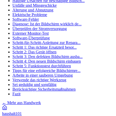
Häufige Ursachen für beschädigte Bildsch...
Unfälle und Missgeschicke
Alterung und Abnutzung
Elektrische Probleme
Software-Fehler
Diagnose: Ist der Bildschirm wirklich de...
Überprüfen der Stromversorgung
Externer Monitor-Test
Software-Überprüfung
Schritt-für-Schritt-Anleitung zur Repara...
Schritt 1: Das richtige Ersatzteil besor...
Schritt 2: Das Gerät öffnen
Schritt 3: Den defekten Bildschirm ausba...
Schritt 4: Den neuen Bildschirm einbauen
Schritt 5: Funktionstest durchführen
Tipps für eine erfolgreiche Bildschirmre...
Arbeite in einer sauberen Umgebung
Verwende das richtige Werkzeug
Sei geduldig und sorgfältig
Berücksichtige Sicherheitsmaßnahmen
Fazit
←
Mehr aus Handwerk
haushalt
101