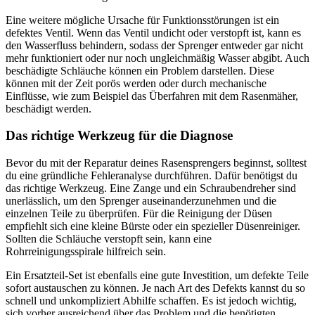
Eine weitere mögliche Ursache für Funktionsstörungen ist ein
defektes Ventil. Wenn das Ventil undicht oder verstopft ist, kann es
den Wasserfluss behindern, sodass der Sprenger entweder gar nicht
mehr funktioniert oder nur noch ungleichmäßig Wasser abgibt. Auch
beschädigte Schläuche können ein Problem darstellen. Diese
können mit der Zeit porös werden oder durch mechanische
Einflüsse, wie zum Beispiel das Überfahren mit dem Rasenmäher,
beschädigt werden.
Das richtige Werkzeug für die Diagnose
Bevor du mit der Reparatur deines Rasensprengers beginnst, solltest
du eine gründliche Fehleranalyse durchführen. Dafür benötigst du
das richtige Werkzeug. Eine Zange und ein Schraubendreher sind
unerlässlich, um den Sprenger auseinanderzunehmen und die
einzelnen Teile zu überprüfen. Für die Reinigung der Düsen
empfiehlt sich eine kleine Bürste oder ein spezieller Düsenreiniger.
Sollten die Schläuche verstopft sein, kann eine
Rohrreinigungsspirale hilfreich sein.
Ein Ersatzteil-Set ist ebenfalls eine gute Investition, um defekte Teile
sofort austauschen zu können. Je nach Art des Defekts kannst du so
schnell und unkompliziert Abhilfe schaffen. Es ist jedoch wichtig,
sich vorher ausreichend über das Problem und die benötigten