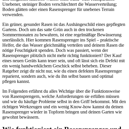
Unebener, steiniger Boden verschlechtert die Wasserverteilung;
Boden glätten oder einen Rasensprenger für unebenes Terrain
verwenden.
Ein grüner, gesunder Rasen ist das Aushängeschild eines gepflegten
Gartens. Doch um das satte Grün auch in den trockenen
Sommermonaten zu bewahren, ist eine regelmäßige Bewässerung
unerlässlich. Hier kommen Rasensprenger ins Spiel – praktische
Helfer, die das Wasser gleichmäßig verteilen und deinem Rasen die
nötige Feuchtigkeit spenden. Doch was passiert, wenn der
Rasensprenger plötzlich nicht mehr richtig funktioniert? Der Kauf
eines neuen Geräts kann teuer sein, und oft lässt sich ein Defekt mit
ein wenig handwerklichem Geschick selbst beheben. Dieser
Ratgeber zeigt dir nicht nur, wie du einen defekten Rasensprenger
reparierst, sondern auch, wie du ihn selbst bauen und optimal
pflegen kannst.
Im Folgenden erfährst du alles Wichtige über die Funktionsweise
von Rasensprengern, welche Anforderungen sie erfüllen müssen
und wie du häufige Probleme selbst in den Griff bekommst. Mit den
richtigen Werkzeugen und ein wenig Know-how kannst du deinen
Rasensprenger wieder in Topform bringen und deinen Garten wie
gewohnt bewässern.