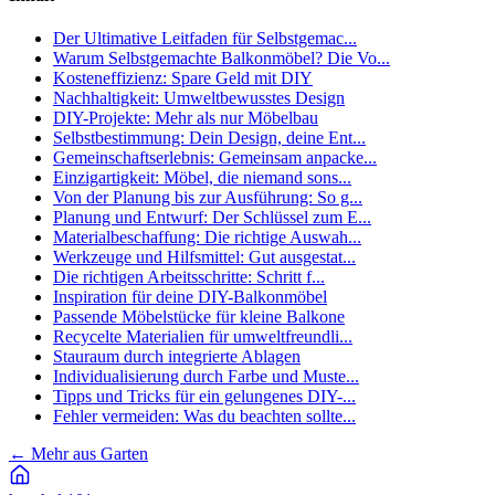
Der Ultimative Leitfaden für Selbstgemac...
Warum Selbstgemachte Balkonmöbel? Die Vo...
Kosteneffizienz: Spare Geld mit DIY
Nachhaltigkeit: Umweltbewusstes Design
DIY-Projekte: Mehr als nur Möbelbau
Selbstbestimmung: Dein Design, deine Ent...
Gemeinschaftserlebnis: Gemeinsam anpacke...
Einzigartigkeit: Möbel, die niemand sons...
Von der Planung bis zur Ausführung: So g...
Planung und Entwurf: Der Schlüssel zum E...
Materialbeschaffung: Die richtige Auswah...
Werkzeuge und Hilfsmittel: Gut ausgestat...
Die richtigen Arbeitsschritte: Schritt f...
Inspiration für deine DIY-Balkonmöbel
Passende Möbelstücke für kleine Balkone
Recycelte Materialien für umweltfreundli...
Stauraum durch integrierte Ablagen
Individualisierung durch Farbe und Muste...
Tipps und Tricks für ein gelungenes DIY-...
Fehler vermeiden: Was du beachten sollte...
←
Mehr aus Garten