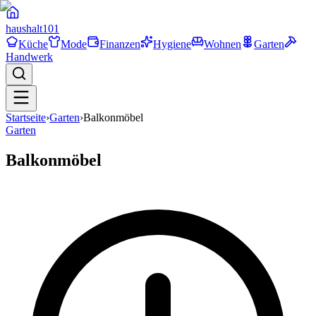
haushalt
101
Küche
Mode
Finanzen
Hygiene
Wohnen
Garten
Handwerk
Startseite
›
Garten
›
Balkonmöbel
Garten
Balkonmöbel