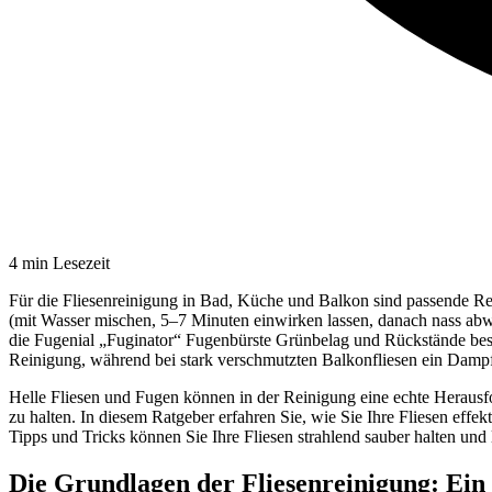
4
min Lesezeit
Für die Fliesenreinigung in Bad, Küche und Balkon sind passende Rei
(mit Wasser mischen, 5–7 Minuten einwirken lassen, danach nass abwi
die Fugenial „Fuginator“ Fugenbürste Grünbelag und Rückstände beso
Reinigung, während bei stark verschmutzten Balkonfliesen ein Dampfre
Helle Fliesen und Fugen können in der Reinigung eine echte Herausford
zu halten. In diesem Ratgeber erfahren Sie, wie Sie Ihre Fliesen effe
Tipps und Tricks können Sie Ihre Fliesen strahlend sauber halten und
Die Grundlagen der Fliesenreinigung: Ein