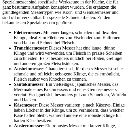
Spezialmesser sind spezifische Werkzeuge in der Küche, die für
ganz bestimmte Aufgaben konzipiert wurden. Sie ergänzen die
grundlegenden Messertypen wie Koch- und Gemüsemesser und
sind oft unverzichtbar für spezielle Schneidarbeiten. Zu den
bekanntesten Spezialmessern gehören:
Filetiermesser
: Mit einer langen, schmalen und flexiblen
Klinge, ideal zum Filetieren von Fisch oder zum Entfernen
von Haut und Sehnen bei Fleisch.
Tranchiermesser
: Dieses Messer hat eine lange, dünne
Klinge und wird verwendet, um Fleisch in präzise Scheiben
zu schneiden. Es ist besonders nützlich bei Braten, Geflügel
und anderen großen Fleischstücken.
Ausbeinmesser
: Charakteristisch für dieses Messer ist seine
schmale und oft leicht gebogene Klinge, die es ermöglicht,
Fleisch sauber von Knochen zu trennen.
Santokumesser
: Ein vielseitiges, japanisches Messer, das
Merkmale eines Kochmessers und eines Gemüsemessers
vereint. Es eignet sich besonders gut zum Schneiden, Würfeln
und Hacken.
Käsemesser
: Diese Messer variieren je nach Käsetyp. Einige
haben Löcher in der Klinge, um zu verhindern, dass weicher
Käse haften bleibt, während andere eine robuste Klinge für
harten Käse besitzen.
Austernmesser
: Ein robustes Messer mit kurzer Klinge,