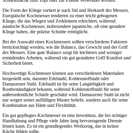
Schneidfläche zum Topf oder zur Pfanne verwendet werden.
Die Form der Klinge variiert je nach Stil und Herkunft des Messers.
Europäische Kochmesser tendieren zu einer leicht gebogenen
Klinge, die das Wiegen und Zerkleinern erleichtert, während
asiatische Kochmesser, insbesondere japanische, oft eine geradere
Klinge haben, die präzise Schnitte ermöglicht.
Bei der Auswahl eines Kochmessers sollten verschiedene Faktoren
berücksichtigt werden, wie die Balance, das Gewicht und der Griff
des Messers. Eine gute Balance sorgt für leichteres und weniger
ermüdendes Arbeiten, während ein gut gestalteter Griff Komfort und
Sicherheit bietet.
Hochwertige Kochmesser können aus verschiedenen Materialien
hergestellt sein, darunter Edelstahl, Kohlenstoffstahl oder
Damaszener Stahl. Edelstahl ist für seine Langlebigkeit und
Rostbeständigkeit bekannt, während Kohlenstoffstahl für seine
außerordentliche Schärfe geschätzt wird. Damaszener Stahl ist nicht
nur wegen seiner auffälligen Muster beliebt, sondern auch für seine
Kombination aus Härte und Flexibilität.
Ein gut gepflegtes Kochmesser ist eine Investition, die bei richtiger
Handhabung und Pflege viele Jahre lang hervorragende Dienste
leisten kann. Es ist ein grundlegendes Werkzeug, das in keiner
Küche fehlen sollte.