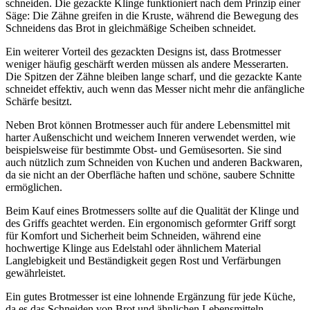
schneiden. Die gezackte Klinge funktioniert nach dem Prinzip einer
Säge: Die Zähne greifen in die Kruste, während die Bewegung des
Schneidens das Brot in gleichmäßige Scheiben schneidet.
Ein weiterer Vorteil des gezackten Designs ist, dass Brotmesser
weniger häufig geschärft werden müssen als andere Messerarten.
Die Spitzen der Zähne bleiben lange scharf, und die gezackte Kante
schneidet effektiv, auch wenn das Messer nicht mehr die anfängliche
Schärfe besitzt.
Neben Brot können Brotmesser auch für andere Lebensmittel mit
harter Außenschicht und weichem Inneren verwendet werden, wie
beispielsweise für bestimmte Obst- und Gemüsesorten. Sie sind
auch nützlich zum Schneiden von Kuchen und anderen Backwaren,
da sie nicht an der Oberfläche haften und schöne, saubere Schnitte
ermöglichen.
Beim Kauf eines Brotmessers sollte auf die Qualität der Klinge und
des Griffs geachtet werden. Ein ergonomisch geformter Griff sorgt
für Komfort und Sicherheit beim Schneiden, während eine
hochwertige Klinge aus Edelstahl oder ähnlichem Material
Langlebigkeit und Beständigkeit gegen Rost und Verfärbungen
gewährleistet.
Ein gutes Brotmesser ist eine lohnende Ergänzung für jede Küche,
da es das Schneiden von Brot und ähnlichen Lebensmitteln