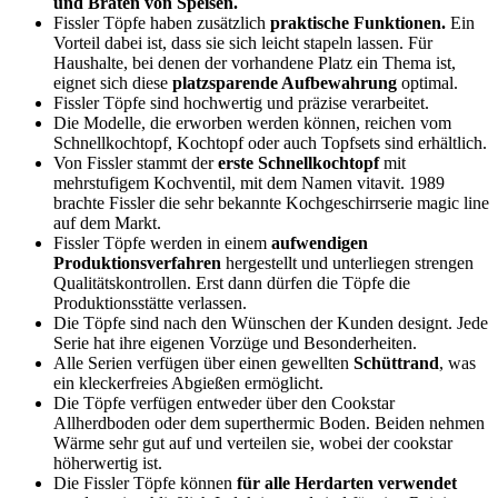
und Braten von Speisen.
Fissler Töpfe haben zusätzlich
praktische Funktionen.
Ein
Vorteil dabei ist, dass sie sich leicht stapeln lassen. Für
Haushalte, bei denen der vorhandene Platz ein Thema ist,
eignet sich diese
platzsparende Aufbewahrung
optimal.
Fissler Töpfe sind hochwertig und präzise verarbeitet.
Die Modelle, die erworben werden können, reichen vom
Schnellkochtopf, Kochtopf oder auch Topfsets sind erhältlich.
Von Fissler stammt der
erste Schnellkochtopf
mit
mehrstufigem Kochventil, mit dem Namen vitavit. 1989
brachte Fissler die sehr bekannte Kochgeschirrserie magic line
auf dem Markt.
Fissler Töpfe werden in einem
aufwendigen
Produktionsverfahren
hergestellt und unterliegen strengen
Qualitätskontrollen. Erst dann dürfen die Töpfe die
Produktionsstätte verlassen.
Die Töpfe sind nach den Wünschen der Kunden designt. Jede
Serie hat ihre eigenen Vorzüge und Besonderheiten.
Alle Serien verfügen über einen gewellten
Schüttrand
, was
ein kleckerfreies Abgießen ermöglicht.
Die Töpfe verfügen entweder über den Cookstar
Allherdboden oder dem superthermic Boden. Beiden nehmen
Wärme sehr gut auf und verteilen sie, wobei der cookstar
höherwertig ist.
Die Fissler Töpfe können
für alle Herdarten verwendet