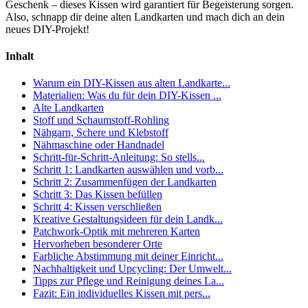
Geschenk – dieses Kissen wird garantiert für Begeisterung sorgen.
Also, schnapp dir deine alten Landkarten und mach dich an dein
neues DIY-Projekt!
Inhalt
Warum ein DIY-Kissen aus alten Landkarte...
Materialien: Was du für dein DIY-Kissen ...
Alte Landkarten
Stoff und Schaumstoff-Rohling
Nähgarn, Schere und Klebstoff
Nähmaschine oder Handnadel
Schritt-für-Schritt-Anleitung: So stells...
Schritt 1: Landkarten auswählen und vorb...
Schritt 2: Zusammenfügen der Landkarten
Schritt 3: Das Kissen befüllen
Schritt 4: Kissen verschließen
Kreative Gestaltungsideen für dein Landk...
Patchwork-Optik mit mehreren Karten
Hervorheben besonderer Orte
Farbliche Abstimmung mit deiner Einricht...
Nachhaltigkeit und Upcycling: Der Umwelt...
Tipps zur Pflege und Reinigung deines La...
Fazit: Ein individuelles Kissen mit pers...