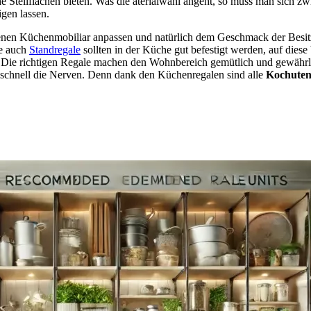
e Stellflächen bieten. Was die aterialwahl angeht, so muss man sich z
igen lassen.
enen Küchenmobiliar anpassen und natürlich dem Geschmack der Besitz
e auch
Standregale
sollten in der Küche gut befestigt werden, auf di
 Die richtigen Regale machen den Wohnbereich gemütlich und gewährleis
so schnell die Nerven. Denn dank den Küchenregalen sind alle
Kochutens