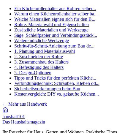
Ein Küchenrollenhalter aus Rohren selber...
Warum einen Küchenrollenhalter selber ba...
Welche Materialien eignen sich für den B...
Rohre: Materialwahl und Eigenschaften
Zusätzliche Materialien und Werkzeuge
Säge, Schleifpapier und Verbindungsstück...
Weitere nützliche Werkzeuge
Schritt-für-Schritt-Anleitung zum Bau de...
1. Planung und Materialauswahl
2. Zuschneiden der Rohre
3. Zusammenbau des Halters
4. Befestigung des Halters
5. Design-Optionen
Tipps und Tricks für den perfekten Küche...
Verbindungstechnik: Schrauben, Kleben od...
Sicherheitsvorkehrungen beim Bau
Kostenvergleich: DIY vs. gekaufte Küchen...
←
Mehr aus Handwerk
haushalt
101
Das Haushaltsmagazin
Ihr Ratgeber für Haus, Garten und Wohnen. Praktische Tipps,