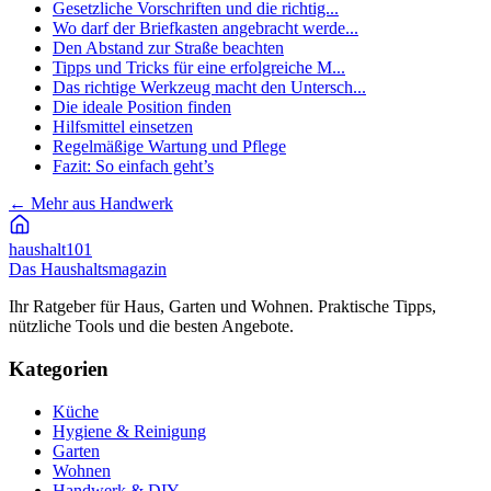
Gesetzliche Vorschriften und die richtig...
Wo darf der Briefkasten angebracht werde...
Den Abstand zur Straße beachten
Tipps und Tricks für eine erfolgreiche M...
Das richtige Werkzeug macht den Untersch...
Die ideale Position finden
Hilfsmittel einsetzen
Regelmäßige Wartung und Pflege
Fazit: So einfach geht’s
←
Mehr aus Handwerk
haushalt
101
Das Haushaltsmagazin
Ihr Ratgeber für Haus, Garten und Wohnen. Praktische Tipps,
nützliche Tools und die besten Angebote.
Kategorien
Küche
Hygiene & Reinigung
Garten
Wohnen
Handwerk & DIY