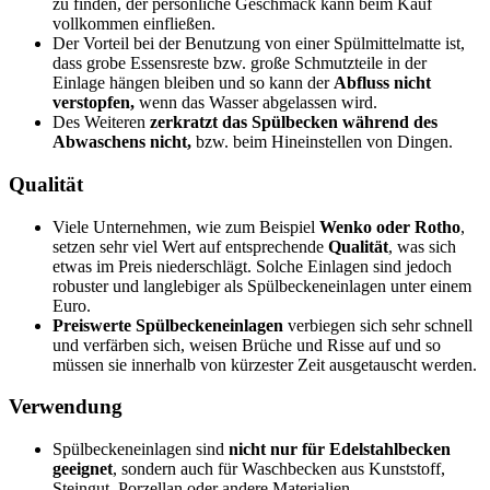
zu finden, der persönliche Geschmack kann beim Kauf
vollkommen einfließen.
Der Vorteil bei der Benutzung von einer Spülmittelmatte ist,
dass grobe Essensreste bzw. große Schmutzteile in der
Einlage hängen bleiben und so kann der
Abfluss nicht
verstopfen,
wenn das Wasser abgelassen wird.
Des Weiteren
zerkratzt das Spülbecken während des
Abwaschens nicht,
bzw. beim Hineinstellen von Dingen.
Qualität
Viele Unternehmen, wie zum Beispiel
Wenko oder Rotho
,
setzen sehr viel Wert auf entsprechende
Qualität
, was sich
etwas im Preis niederschlägt. Solche Einlagen sind jedoch
robuster und langlebiger als Spülbeckeneinlagen unter einem
Euro.
Preiswerte Spülbeckeneinlagen
verbiegen sich sehr schnell
und verfärben sich, weisen Brüche und Risse auf und so
müssen sie innerhalb von kürzester Zeit ausgetauscht werden.
Verwendung
Spülbeckeneinlagen sind
nicht nur für Edelstahlbecken
geeignet
, sondern auch für Waschbecken aus Kunststoff,
Steingut, Porzellan oder andere Materialien.