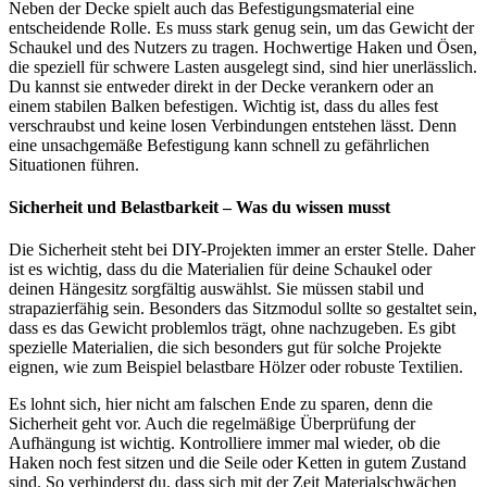
Neben der Decke spielt auch das Befestigungsmaterial eine
entscheidende Rolle. Es muss stark genug sein, um das Gewicht der
Schaukel und des Nutzers zu tragen. Hochwertige Haken und Ösen,
die speziell für schwere Lasten ausgelegt sind, sind hier unerlässlich.
Du kannst sie entweder direkt in der Decke verankern oder an
einem stabilen Balken befestigen. Wichtig ist, dass du alles fest
verschraubst und keine losen Verbindungen entstehen lässt. Denn
eine unsachgemäße Befestigung kann schnell zu gefährlichen
Situationen führen.
Sicherheit und Belastbarkeit – Was du wissen musst
Die Sicherheit steht bei DIY-Projekten immer an erster Stelle. Daher
ist es wichtig, dass du die Materialien für deine Schaukel oder
deinen Hängesitz sorgfältig auswählst. Sie müssen stabil und
strapazierfähig sein. Besonders das Sitzmodul sollte so gestaltet sein,
dass es das Gewicht problemlos trägt, ohne nachzugeben. Es gibt
spezielle Materialien, die sich besonders gut für solche Projekte
eignen, wie zum Beispiel belastbare Hölzer oder robuste Textilien.
Es lohnt sich, hier nicht am falschen Ende zu sparen, denn die
Sicherheit geht vor. Auch die regelmäßige Überprüfung der
Aufhängung ist wichtig. Kontrolliere immer mal wieder, ob die
Haken noch fest sitzen und die Seile oder Ketten in gutem Zustand
sind. So verhinderst du, dass sich mit der Zeit Materialschwächen