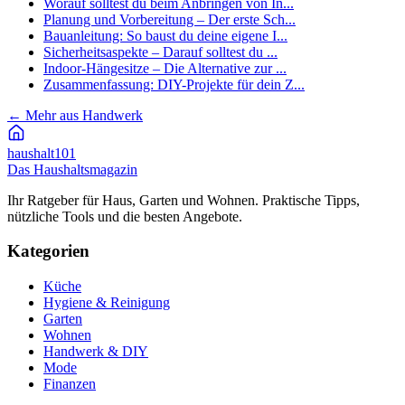
Worauf solltest du beim Anbringen von In...
Planung und Vorbereitung – Der erste Sch...
Bauanleitung: So baust du deine eigene I...
Sicherheitsaspekte – Darauf solltest du ...
Indoor-Hängesitze – Die Alternative zur ...
Zusammenfassung: DIY-Projekte für dein Z...
←
Mehr aus Handwerk
haushalt
101
Das Haushaltsmagazin
Ihr Ratgeber für Haus, Garten und Wohnen. Praktische Tipps,
nützliche Tools und die besten Angebote.
Kategorien
Küche
Hygiene & Reinigung
Garten
Wohnen
Handwerk & DIY
Mode
Finanzen