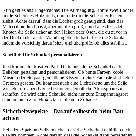
Nun geht es ans Eingemachte: Die Aufhängung. Bohre zwei Löcher
in die Seiten des Holzbretts, durch die du die Seile oder Ketten
ziehst. Achte darauf, dass die Löcher groß genug sind, dass das
Material hindurchpasst, aber nicht zu groß, damit alles fest sitzt.
Knoten die Seile sicher an den Haken oder Ösen, die du zuvor in
der Decke oder an der Wand angebracht hast. Teste die Schaukel,
indem du vorsichtig darauf sitzt, und überprüfe, ob alles stabil ist.
Schritt 4: Die Schaukel personalisieren
Jetzt kommt der kreative Part! Du kannst deine Schaukel nach
Belieben gestalten und personalisieren. Ob bunte Farben, coole
Muster oder ein paar gemütliche Kissen – deiner Fantasie sind keine
Grenzen gesetzt. Du könntest auch eine Lichterkette um die Seile
wickeln, um abends eine besonders gemütliche Atmosphäre zu
schaffen. So wird deine Schaukel nicht nur zum Entspannungsort,
sondern auch zum Hingucker in deinem Zuhause.
Sicherheitsaspekte – Darauf solltest du beim Bau
achten
Bei allem Spaß am Selbermachen darf die Sicherheit natürlich nicht
zu kurz kommen. Achte darauf, dass die Schaukel stabil befestigt ist