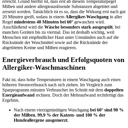
erreicht. Grund hierfür ist, dass erst ab diesem Temperaturpegel
Milben und andere allergieauslösende Substanzen abgetötet und
zersetzt werden. Tatsächlich ist es so, dass die Wirkung erst nach gut
20 Minuten greift, sodass in einem
Allergiker-Waschgang
in aller
Regel
mindestens 40 Minuten bei 60°
gewaschen wird.
Anschließend wird die
Wäsche besonders stark ausgespült
, bei
manchen Geräten bis zu viermal. Das ist deshalb wichtig, weil
Menschen mit empfindlicher Haut unter Umständen auch auf die
Rückstände der Waschmittel sowie auf die Rückstände der
abgetöteten Keime und Milben reagieren.
Energieverbrauch und Erfolgsquoten von
Allergiker-Waschmaschinen
Fakt ist, dass hohe Temperaturen in einem Waschgang auch einen
höheren Stromverbrauch nach sich ziehen. Im Vergleich zum
Sparprogramm müssten Verbraucher im Schnitt mit dem
doppelten
Energieaufwand
rechnen. Doch der Mehraufwand rechtfertigt das
Ergebnis.
Nach einem vierzigminütigen Waschgang
bei 60° sind 90 %
der Milben
,
99,9 % der Katzen- und 100 % der
Hundeallergene ausgemerzt
.