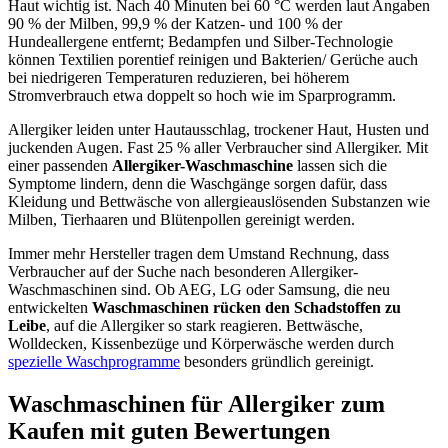
Haut wichtig ist. Nach 40 Minuten bei 60 °C werden laut Angaben
90 % der Milben, 99,9 % der Katzen- und 100 % der
Hundeallergene entfernt; Bedampfen und Silber-Technologie
können Textilien porentief reinigen und Bakterien/ Gerüche auch
bei niedrigeren Temperaturen reduzieren, bei höherem
Stromverbrauch etwa doppelt so hoch wie im Sparprogramm.
Allergiker leiden unter Hautausschlag, trockener Haut, Husten und
juckenden Augen. Fast 25 % aller Verbraucher sind Allergiker. Mit
einer passenden
Allergiker-Waschmaschine
lassen sich die
Symptome lindern, denn die Waschgänge sorgen dafür, dass
Kleidung und Bettwäsche von allergieauslösenden Substanzen wie
Milben, Tierhaaren und Blütenpollen gereinigt werden.
Immer mehr Hersteller tragen dem Umstand Rechnung, dass
Verbraucher auf der Suche nach besonderen Allergiker-
Waschmaschinen sind. Ob AEG, LG oder Samsung, die neu
entwickelten
Waschmaschinen rücken den Schadstoffen zu
Leibe
, auf die Allergiker so stark reagieren. Bettwäsche,
Wolldecken, Kissenbezüge und Körperwäsche werden durch
spezielle Waschprogramme
besonders gründlich gereinigt.
Waschmaschinen für Allergiker zum
Kaufen mit guten Bewertungen