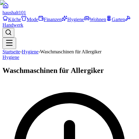
haushalt
101
Küche
Mode
Finanzen
Hygiene
Wohnen
Garten
Handwerk
Startseite
›
Hygiene
›
Waschmaschinen für Allergiker
Hygiene
Waschmaschinen für Allergiker