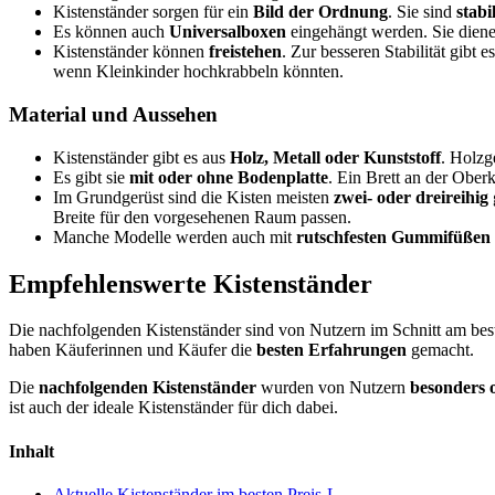
Kistenständer sorgen für ein
Bild der Ordnung
. Sie sind
stabi
Es können auch
Universalboxen
eingehängt werden. Sie dien
Kistenständer können
freistehen
. Zur besseren Stabilität gibt 
wenn Kleinkinder hochkrabbeln könnten.
Material und Aussehen
Kistenständer gibt es aus
Holz, Metall oder Kunststoff
. Holzg
Es gibt sie
mit oder ohne Bodenplatte
. Ein Brett an der Oberk
Im Grundgerüst sind die Kisten meisten
zwei- oder dreireihig
Breite für den vorgesehenen Raum passen.
Manche Modelle werden auch mit
rutschfesten Gummifüßen
Empfehlenswerte Kistenständer
Die nachfolgenden Kistenständer sind von Nutzern im Schnitt am best
haben Käuferinnen und Käufer die
besten Erfahrungen
gemacht.
Die
nachfolgenden Kistenständer
wurden von Nutzern
besonders o
ist auch der ideale Kistenständer für dich dabei.
Inhalt
Aktuelle Kistenständer im besten Preis-L...