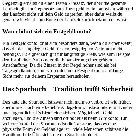
Gegenzug erhältst du einen festen Zinssatz, der über die gesamte
Laufzeit gilt. Im Gegensatz zum Tagesgeldkonto kannst du während
der Laufzeit nicht auf dein Geld zugreifen, aber dafür weißt du
genau, wie viel du am Ende der Laufzeit zurückbekommen wirst.
Wann lohnt sich ein Festgeldkonto?
Ein Festgeldkonto lohnt sich besonders dann, wenn du sicher weißt,
dass du das angelegte Geld für den festgelegten Zeitraum nicht
benötigst. Es eignet sich gut für langfristige Ziele, wie zum Beispiel
den Kauf eines Autos oder die Finanzierung einer größeren
Anschaffung. Da die Zinsen in der Regel höher sind als bei
Tagesgeldkonten, kannst du mit einem Festgeldkonto auf lange
Sicht mehr aus deinem Ersparten herausholen.
Das Sparbuch – Tradition trifft Sicherheit
Das gute alte Sparbuch ist zwar nicht mehr so verbreitet wie früher,
aber immer noch eine beliebte Anlageform, insbesondere für Kinder
und Jugendliche. Es bietet eine sichere Möglichkeit, Geld
anzulegen, und die Zinsen sind oft höher als beim Girokonto. Ein
weiterer Vorteil des Sparbuchs ist die Tatsache, dass es eine
physische Form der Geldanlage ist – viele Menschen schätzen die
Haptik und die Übersicht, die ein Sparbuch bietet.