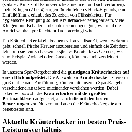
(stabiler; Kunststoff kann Gerüche annehmen und sich verfärben);
mehr Klingen (2 bis 4) sorgen für ein feineres Hack-Ergebnis, eine
Einfüllöffnung erlaubt das Zugeben von Flüssigkeiten. Für
hygienische Reinigung sollten Kräuterhacker zerlegbar sein, viele
Klingen und Behälter sind spülmaschinengeeignet, während die
Antriebseinheit per feuchtem Tuch gereinigt wird.
Ein Kräuterhacker ist ein bequemes Haushaltsgerät, wenn es darum
geht, schnell frische Kräuter zuzubereiten und einfach die Zeit dazu
fehlt, um sie fein zu hacken. Jegliches Kräuter bzw. Gemüse, wie
zum Beispiel Zwiebel oder Tomaten, können damit zerkleinert
werden.
In unserem Spar-Ratgeber sind die
günstigsten
Kräuterhacker
auf
einen Blick aufgelistet
. Die Auswahl an
Kräuterhacker
ist enorm
groß und je nach Ausführung, können mit unserem Spar-Ratgeber
verschiedene Angebote miteinander verglichen werden. Dabei
haben wir sowohl die
Kräuterhacker
mit den größten
Preisnachlässen
aufgelistet, als auch
die mit den besten
Bewertungen
von Nutzern und auch die Kräuterhacker, die am
beliebtesten sind.
Aktuelle Kräuterhacker im besten Preis-
Leistungsverhältnis