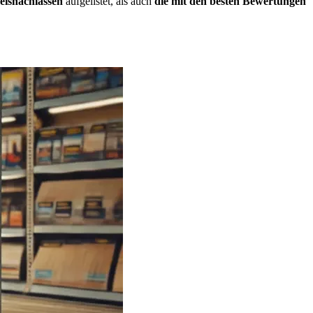
eisnachlässen
aufgelistet, als auch
die mit den besten Bewertungen