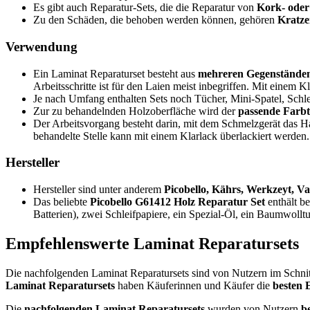
Es gibt auch Reparatur-Sets, die die Reparatur von
Kork- oder
Zu den Schäden, die behoben werden können, gehören
Kratze
Verwendung
Ein Laminat Reparaturset besteht aus
mehreren Gegenstände
Arbeitsschritte ist für den Laien meist inbegriffen. Mit einem K
Je nach Umfang enthalten Sets noch Tücher, Mini-Spatel, Schlei
Zur zu behandelnden Holzoberfläche wird der
passende Farb
Der Arbeitsvorgang besteht darin, mit dem Schmelzgerät das 
behandelte Stelle kann mit einem Klarlack überlackiert werde
Hersteller
Hersteller sind unter anderem
Picobello, Kährs, Werkzeyt, Va
Das beliebte
Picobello G61412 Holz Reparatur Set
enthält be
Batterien), zwei Schleifpapiere, ein Spezial-Öl, ein Baumwol
Empfehlenswerte Laminat Reparatursets
Die nachfolgenden Laminat Reparatursets sind von Nutzern im Schnit
Laminat Reparatursets
haben Käuferinnen und Käufer die
besten 
Die
nachfolgenden Laminat Reparatursets
wurden von Nutzern
b