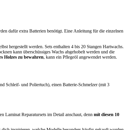
den dafür extra Batterien benötigt. Eine Anleitung für die einzelnen
bst hergestellt werden. Sets enthalten 4 bis 20 Stangen Hartwachs.
rocknen kann überschüssiges Wachs abgehobelt werden und die
es Holzes zu bewahren
, kann ein Pflegeöl angewendet werden.
nd Schleif- und Poliertuch), einen Batterie-Schmelzer (mit 3
den Laminat Reparatursets im Detail anschaut, denn
mit diesen 10
s dich inspirieren, welche Modelle besonders häufig gekauft wurden -