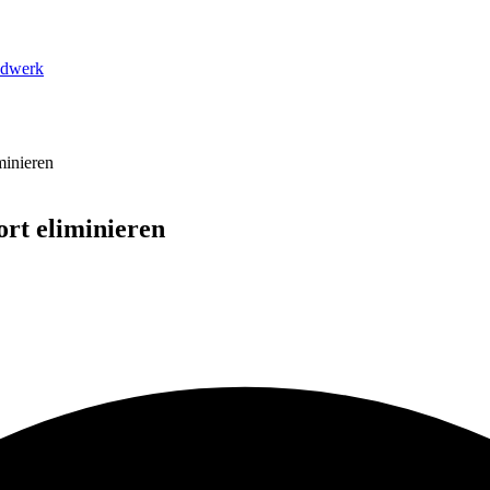
dwerk
minieren
ort eliminieren