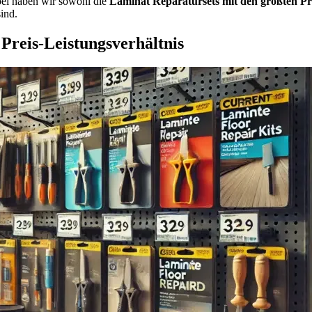
ei haben wir sowohl die
Laminat
Reparatursets mit den größten Pr
ind.
Preis-Leistungsverhältnis