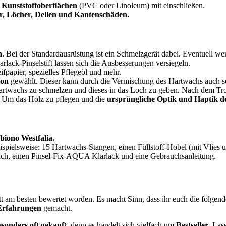
 Kunststoffoberflächen
(PVC oder Linoleum) mit einschließen.
r, Löcher, Dellen und Kantenschäden.
n
. Bei der Standardausrüstung ist ein Schmelzgerät dabei. Eventuell wer
larlack-Pinselstift lassen sich die Ausbesserungen versiegeln.
fpapier, spezielles Pflegeöl und mehr.
ton
gewählt. Dieser kann durch die Vermischung des Hartwachs auch sel
Hartwachs zu schmelzen und dieses in das Loch zu geben. Nach dem T
n. Um das Holz zu pflegen und die
ursprüngliche Optik und Haptik d
biono Westfalia.
ispielsweise: 15 Hartwachs-Stangen, einen Füllstoff-Hobel (mit Vlies u
ltuch, einen Pinsel-Fix-AQUA Klarlack und eine Gebrauchsanleitung.
t am besten bewertet worden. Es macht Sinn, dass ihr euch die folgen
Erfahrungen
gemacht.
esonders oft gekauft
, denn es handelt sich vielfach um
Bestseller
. Las