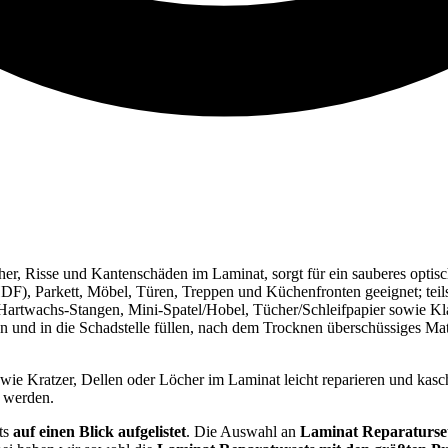
cher, Risse und Kantenschäden im Laminat, sorgt für ein sauberes opti
(HDF), Parkett, Möbel, Türen, Treppen und Küchenfronten geeignet; te
 Hartwachs-Stangen, Mini-Spatel/Hobel, Tücher/Schleifpapier sowie Kl
nd in die Schadstelle füllen, nach dem Trocknen überschüssiges Mater
ie Kratzer, Dellen oder Löcher im Laminat leicht reparieren und kaschi
t werden.
ts
auf einen Blick aufgelistet
. Die Auswahl an
Laminat Reparaturse