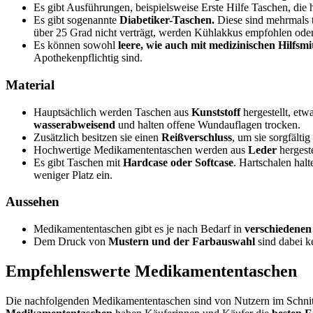
Es gibt Ausführungen, beispielsweise Erste Hilfe Taschen, die
Es gibt sogenannte
Diabetiker-Taschen.
Diese sind mehrmals t
über 25 Grad nicht verträgt, werden Kühlakkus empfohlen ode
Es können sowohl
leere, wie auch mit medizinischen Hilfsmit
Apothekenpflichtig sind.
Material
Hauptsächlich werden Taschen aus
Kunststoff
hergestellt, et
wasserabweisend
und halten offene Wundauflagen trocken.
Zusätzlich besitzen sie einen
Reißverschluss
, um sie sorgfältig
Hochwertige Medikamententaschen werden aus
Leder
hergeste
Es gibt Taschen mit
Hardcase oder Softcase
. Hartschalen hal
weniger Platz ein.
Aussehen
Medikamententaschen gibt es je nach Bedarf in
verschiedene
Dem Druck von
Mustern und der Farbauswahl
sind dabei k
Empfehlenswerte Medikamententaschen
Die nachfolgenden Medikamententaschen sind von Nutzern im Schnitt