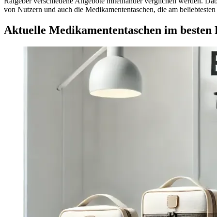
Ratgeber verschiedene Angebote miteinander verglichen werden. Dab
von Nutzern und auch die Medikamententaschen, die am beliebtesten 
Aktuelle Medikamententaschen im besten P