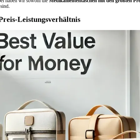
ei haben wir sowohl die
Medikamententaschen
mit den größten Pr
sind.
reis-Leistungsverhältnis