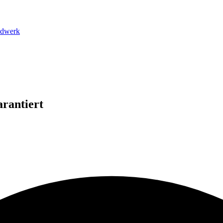
dwerk
rantiert