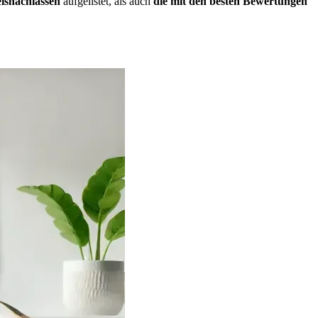
eisnachlässen
aufgelistet, als auch
die mit den besten Bewertungen