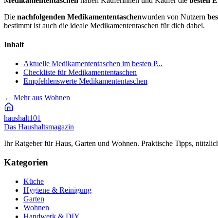
Medikamententaschen
haben Käuferinnen und Käufer die
besten 
Die
nachfolgenden Medikamententaschen
wurden von Nutzern
bes
bestimmt ist auch die ideale Medikamententaschen für dich dabei.
Inhalt
Aktuelle Medikamententaschen im besten P...
Checkliste für Medikamententaschen
Empfehlenswerte Medikamententaschen
←
Mehr aus Wohnen
haushalt
101
Das Haushaltsmagazin
Ihr Ratgeber für Haus, Garten und Wohnen. Praktische Tipps, nützlic
Kategorien
Küche
Hygiene & Reinigung
Garten
Wohnen
Handwerk & DIY