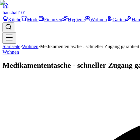
haushalt
101
Küche
Mode
Finanzen
Hygiene
Wohnen
Garten
Han
Startseite
›
Wohnen
›
Medikamententasche - schneller Zugang garantiert
Wohnen
Medikamententasche - schneller Zugang ga