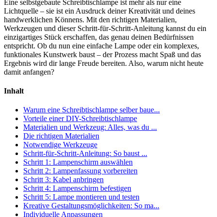
Eine selbstgebaute Schreibtischlampe ist mehr als nur eine
Lichtquelle – sie ist ein Ausdruck deiner Kreativität und deines
handwerklichen Könnens. Mit den richtigen Materialien,
Werkzeugen und dieser Schritt-für-Schritt-Anleitung kannst du ein
einzigartiges Stück erschaffen, das genau deinen Bedürfnissen
entspricht. Ob du nun eine einfache Lampe oder ein komplexes,
funktionales Kunstwerk baust – der Prozess macht Spaß und das
Ergebnis wird dir lange Freude bereiten. Also, warum nicht heute
damit anfangen?
Inhalt
Warum eine Schreibtischlampe selber baue...
Vorteile einer DIY-Schreibtischlampe
Materialien und Werkzeug: Alles, was du ...
Die richtigen Materialien
Notwendige Werkzeuge
Schritt-für-Schritt-Anleitung: So baust ...
Schritt 1: Lampenschirm auswählen
Schritt 2: Lampenfassung vorbereiten
Schritt 3: Kabel anbringen
Schritt 4: Lampenschirm befestigen
Schritt 5: Lampe montieren und testen
Kreative Gestaltungsmöglichkeiten: So ma...
Individuelle Anpassungen