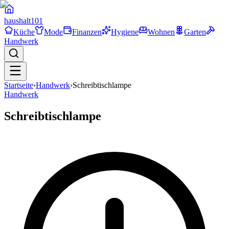
haushalt
101
Küche
Mode
Finanzen
Hygiene
Wohnen
Garten
Handwerk
Startseite
›
Handwerk
›
Schreibtischlampe
Handwerk
Schreibtischlampe