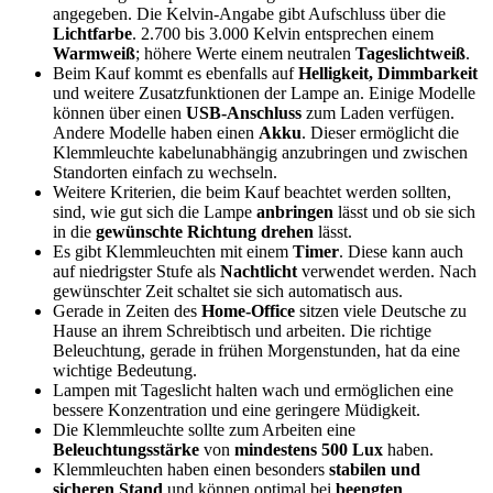
angegeben. Die Kelvin-Angabe gibt Aufschluss über die
Lichtfarbe
. 2.700 bis 3.000 Kelvin entsprechen einem
Warmweiß
; höhere Werte einem neutralen
Tageslichtweiß
.
Beim Kauf kommt es ebenfalls auf
Helligkeit, Dimmbarkeit
und weitere Zusatzfunktionen der Lampe an. Einige Modelle
können über einen
USB-Anschluss
zum Laden verfügen.
Andere Modelle haben einen
Akku
. Dieser ermöglicht die
Klemmleuchte kabelunabhängig anzubringen und zwischen
Standorten einfach zu wechseln.
Weitere Kriterien, die beim Kauf beachtet werden sollten,
sind, wie gut sich die Lampe
anbringen
lässt und ob sie sich
in die
gewünschte Richtung drehen
lässt.
Es gibt Klemmleuchten mit einem
Timer
. Diese kann auch
auf niedrigster Stufe als
Nachtlicht
verwendet werden. Nach
gewünschter Zeit schaltet sie sich automatisch aus.
Gerade in Zeiten des
Home-Office
sitzen viele Deutsche zu
Hause an ihrem Schreibtisch und arbeiten. Die richtige
Beleuchtung, gerade in frühen Morgenstunden, hat da eine
wichtige Bedeutung.
Lampen mit Tageslicht halten wach und ermöglichen eine
bessere Konzentration und eine geringere Müdigkeit.
Die Klemmleuchte sollte zum Arbeiten eine
Beleuchtungsstärke
von
mindestens 500 Lux
haben.
Klemmleuchten haben einen besonders
stabilen und
sicheren Stand
und können optimal bei
beengten