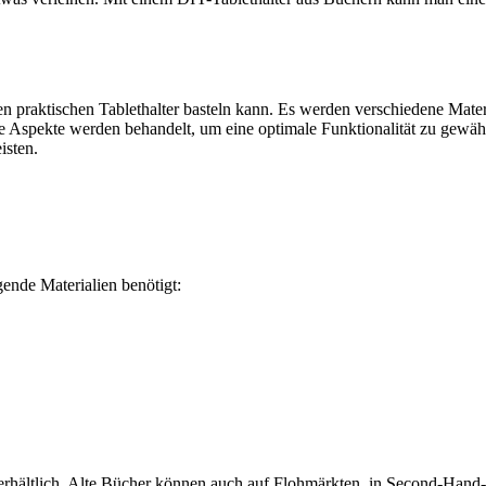
en praktischen Tablethalter basteln kann. Es werden verschiedene Mater
e Aspekte werden behandelt, um eine optimale Funktionalität zu gewähr
isten.
ende Materialien benötigt:
 erhältlich. Alte Bücher können auch auf Flohmärkten, in Second-Han