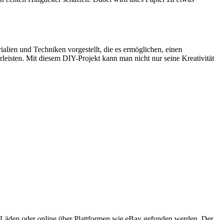
ialien und Techniken vorgestellt, die es ermöglichen, einen
leisten. Mit diesem DIY-Projekt kann man nicht nur seine Kreativität
d-Läden oder online über Plattformen wie eBay gefunden werden. Der