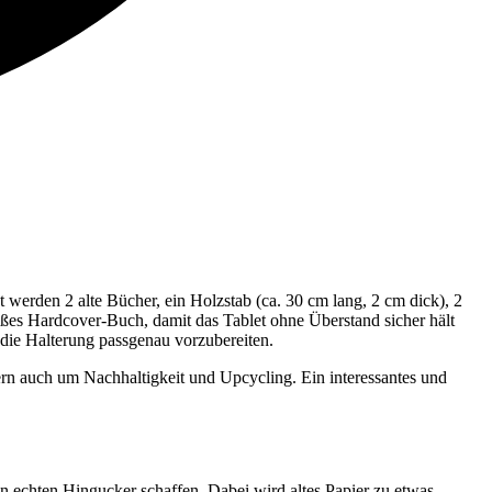
werden 2 alte Bücher, ein Holzstab (ca. 30 cm lang, 2 cm dick), 2
oßes Hardcover-Buch, damit das Tablet ohne Überstand sicher hält
 die Halterung passgenau vorzubereiten.
rn auch um Nachhaltigkeit und Upcycling. Ein interessantes und
n echten Hingucker schaffen. Dabei wird altes Papier zu etwas