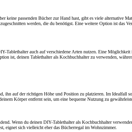
r keine passenden Bücher zur Hand hast, gibt es viele alternative Mat
geschnitten werden, die du benötigst. Eine weitere Option ist das Ve
Y-Tablethalter auch auf verschiedene Arten nutzen. Eine Möglichkeit i
tion ist, deinen Tablethalter als Kochbuchhalter zu verwenden, währe
d, ihn auf der richtigen Höhe und Position zu platzieren. Im Idealfall s
on deinem Körper entfernt sein, um eine bequeme Nutzung zu gewährleist
cheidend. Wenn du deinen DIY-Tablethalter als Kochbuchhalter verwenden 
t, eignet sich vielleicht eher das Bücherregal im Wohnzimmer.