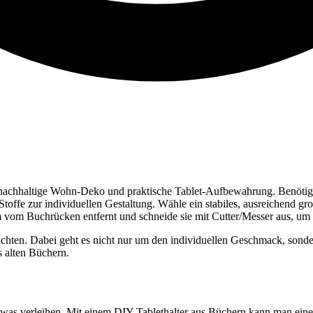
r nachhaltige Wohn-Deko und praktische Tablet-Aufbewahrung. Benötigt 
toffe zur individuellen Gestaltung. Wähle ein stabiles, ausreichend gr
cm vom Buchrücken entfernt und schneide sie mit Cutter/Messer aus, um
chten. Dabei geht es nicht nur um den individuellen Geschmack, sonde
s alten Büchern.
twas verleihen. Mit einem DIY-Tablethalter aus Büchern kann man eine