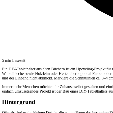
5
min Lesezeit
Ein DIY-Tablethalter aus alten Büchern ist ein Upcycling-Projekt fü
Winkelbleche sowie Holzleim oder Heißkleber; optional Farben oder S
und der Einband nicht abknickt. Markiere die Schnittlinien ca. 3–4 
Immer mehr Menschen möchten ihr Zuhause selbst gestalten und einri
einfach umzusetzendes Projekt ist der Bau eines DIY-Tablethalters au
Hintergrund
Oftmals sind es die kleinen Details, die einem Raum das besondere E