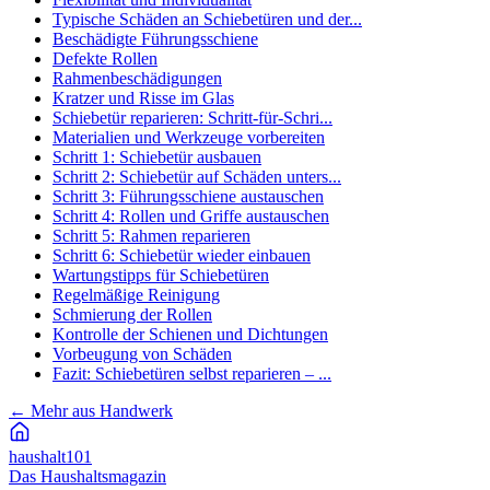
Typische Schäden an Schiebetüren und der...
Beschädigte Führungsschiene
Defekte Rollen
Rahmenbeschädigungen
Kratzer und Risse im Glas
Schiebetür reparieren: Schritt-für-Schri...
Materialien und Werkzeuge vorbereiten
Schritt 1: Schiebetür ausbauen
Schritt 2: Schiebetür auf Schäden unters...
Schritt 3: Führungsschiene austauschen
Schritt 4: Rollen und Griffe austauschen
Schritt 5: Rahmen reparieren
Schritt 6: Schiebetür wieder einbauen
Wartungstipps für Schiebetüren
Regelmäßige Reinigung
Schmierung der Rollen
Kontrolle der Schienen und Dichtungen
Vorbeugung von Schäden
Fazit: Schiebetüren selbst reparieren – ...
←
Mehr aus Handwerk
haushalt
101
Das Haushaltsmagazin