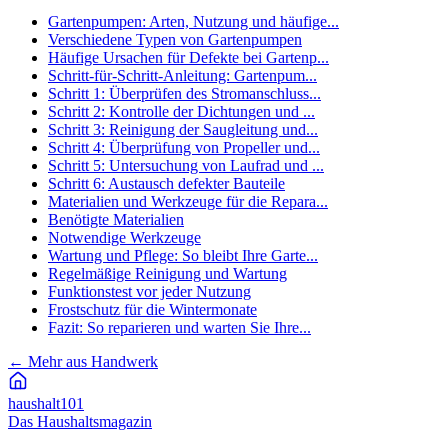
Gartenpumpen: Arten, Nutzung und häufige...
Verschiedene Typen von Gartenpumpen
Häufige Ursachen für Defekte bei Gartenp...
Schritt-für-Schritt-Anleitung: Gartenpum...
Schritt 1: Überprüfen des Stromanschluss...
Schritt 2: Kontrolle der Dichtungen und ...
Schritt 3: Reinigung der Saugleitung und...
Schritt 4: Überprüfung von Propeller und...
Schritt 5: Untersuchung von Laufrad und ...
Schritt 6: Austausch defekter Bauteile
Materialien und Werkzeuge für die Repara...
Benötigte Materialien
Notwendige Werkzeuge
Wartung und Pflege: So bleibt Ihre Garte...
Regelmäßige Reinigung und Wartung
Funktionstest vor jeder Nutzung
Frostschutz für die Wintermonate
Fazit: So reparieren und warten Sie Ihre...
←
Mehr aus Handwerk
haushalt
101
Das Haushaltsmagazin